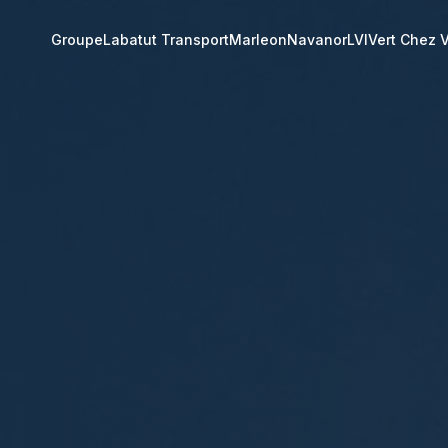
Groupe
Labatut Transport
Marleon
Navanor
LVI
Vert Chez 