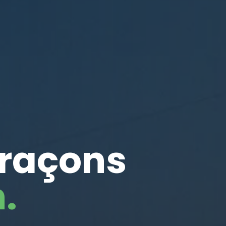
traçons
.